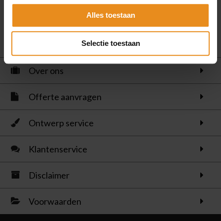
aansprakelijk voor enige vorm van schade of verlies
veroorzaakt door, of in verband met het gebruik van het
Alles toestaan
afgaan op de inhoud, goederen of diensten als aangeboden op
dergelijke sites of bronnen.
Selectie toestaan
Over ons
Offerte aanvragen
Ontwerp service
Klantenservice
Disclaimer
Voorwaarden