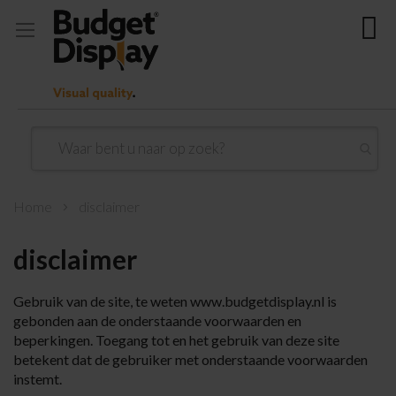
Ga
Mi
direct
door
naar
de
inhoud
Home
disclaimer
disclaimer
Gebruik van de site, te weten
www.budgetdisplay.nl
is
gebonden aan de onderstaande voorwaarden en
beperkingen. Toegang tot en het gebruik van deze site
betekent dat de gebruiker met onderstaande voorwaarden
instemt.