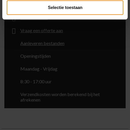
+31 (0)229-210161
Selectie toestaan
Stuur een mail
Vraag een offerte aan
Aanleveren bestanden
Openingstijden
Maandag - Vrijdag
8:30 - 17:00 uur
Verzendkosten worden berekend bij het
afrekenen