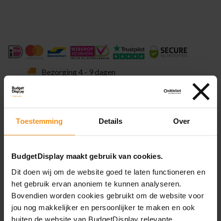
Bezorging 4 - 9 dagen
Spoedlevering mogelijk
Kwaliteit uit eigen producties
Toestemming
Details
Over
BudgetDisplay maakt gebruik van cookies.
Dit doen wij om de website goed te laten functioneren en
VERENIGDE SIGNBEDRIJVEN NEDERLAND
het gebruik ervan anoniem te kunnen analyseren.
Bovendien worden cookies gebruikt om de website voor
jou nog makkelijker en persoonlijker te maken en ook
Aanleverspecificaties
buiten de website van BudgetDisplay relevante,