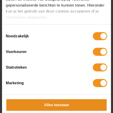
gepersonaliseerde berichten te kunnen tonen. Hieronder
PDF Template
kun je het gebruik van deze cookies accepteren of je
voorkeuren aanpassen.
template 60x200cm
Toestemmingsselectie
template 85x200cm
Noodzakelijk
template 100x200cm
Voorkeuren
Video bekijken
video bekijken
Statistieken
Marketing
Advies nodig?
Onze print specialisten staan
Alles toestaan
voor u klaar!