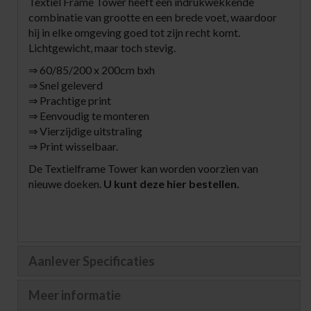
Textiel Frame Tower heeft een indrukwekkende
combinatie van grootte en een brede voet, waardoor
hij in elke omgeving goed tot zijn recht komt.
Lichtgewicht, maar toch stevig.
⇒ 60/85/200 x 200cm bxh
⇒ Snel geleverd
⇒ Prachtige print
⇒ Eenvoudig te monteren
⇒ Vierzijdige uitstraling
⇒ Print wisselbaar.
De Textielframe Tower kan worden voorzien van
nieuwe doeken.
U kunt deze hier bestellen.
Aanlever Specificaties
Meer informatie