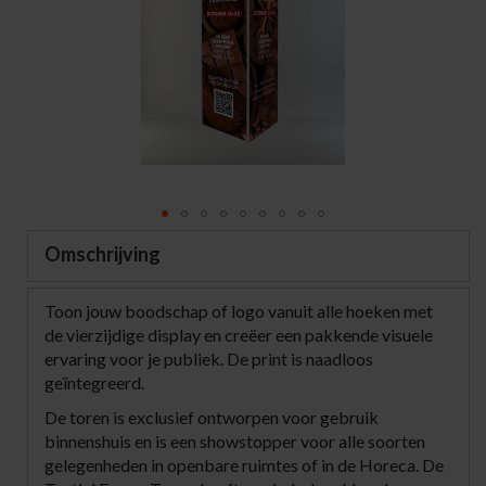
the
images
gallery
Skip
Omschrijving
to
the
Toon jouw boodschap of logo vanuit alle hoeken met
beginning
de vierzijdige display en creëer een pakkende visuele
of
ervaring voor je publiek. De print is naadloos
the
geïntegreerd.
images
gallery
De toren is exclusief ontworpen voor gebruik
binnenshuis en is een showstopper voor alle soorten
gelegenheden in openbare ruimtes of in de Horeca. De