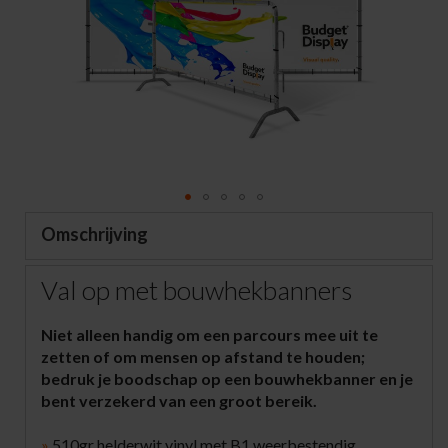
the
images
gallery
Skip
Omschrijving
to
the
Val op met bouwhekbanners
beginning
of
the
Niet alleen handig om een parcours mee uit te
images
zetten of om mensen op afstand te houden;
gallery
bedruk je boodschap op een bouwhekbanner en je
bent verzekerd van een groot bereik.
»
510gr helderwit vinyl met B1 weerbestendig