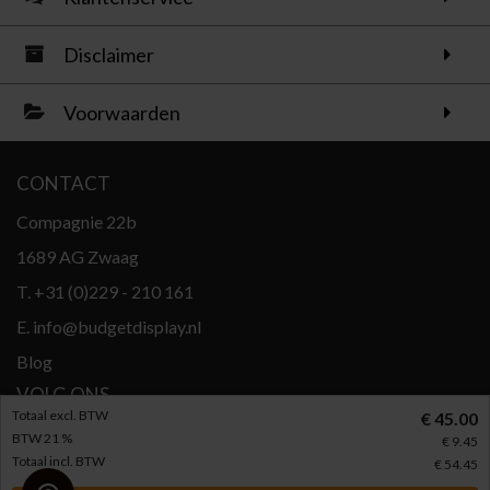
Disclaimer
Voorwaarden
CONTACT
Compagnie 22b
1689 AG Zwaag
T.
+31 (0)229 - 210 161
E.
info@budgetdisplay.nl
Blog
VOLG ONS
Totaal excl. BTW
€ 45.00
BTW 21 %
€ 9.45
Totaal incl. BTW
€ 54.45