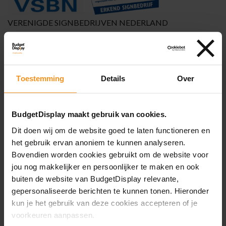
VERENIGDE SIGNBEDRIJVEN NEDERLAND
Hoe lever ik mijn bestand aan?
Toestemming
Details
Over
Advies nodig?
Onze print specialisten staan
BudgetDisplay maakt gebruik van cookies.
voor u klaar!
Dit doen wij om de website goed te laten functioneren en
het gebruik ervan anoniem te kunnen analyseren.
+31 (0)229-210161
Bovendien worden cookies gebruikt om de website voor
Stuur een mail
jou nog makkelijker en persoonlijker te maken en ook
buiten de website van BudgetDisplay relevante,
Vraag een offerte aan
gepersonaliseerde berichten te kunnen tonen. Hieronder
kun je het gebruik van deze cookies accepteren of je
Aanleveren bestanden
voorkeuren aanpassen.